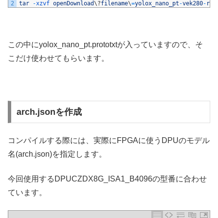
2
tar
-
xzvf 
openDownload
\
?
filename
\
=
yolox_nano_pt
-
vek280
-
r3
.
この中にyolox_nano_pt.prototxtが入っていますので、そ
こだけ使わせてもらいます。
arch.jsonを作成
コンパイルする際には、実際にFPGAに使うDPUのモデル
名(arch.json)を指定します。
今回使用するDPUCZDX8G_ISA1_B4096の型番に合わせ
ています。