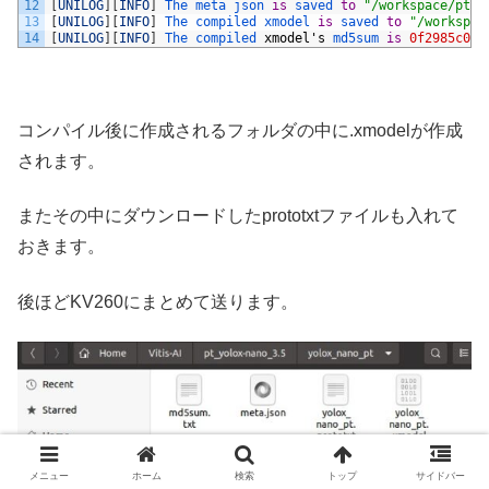
12
[
UNILOG
]
[
INFO
]
The 
meta 
json 
is
saved 
to
"/workspace/pt_y
13
[
UNILOG
]
[
INFO
]
The 
compiled 
xmodel 
is
saved 
to
"/workspac
14
[
UNILOG
]
[
INFO
]
The 
compiled 
xmodel
'
s
md5sum 
is
0f2985c017
コンパイル後に作成されるフォルダの中に.xmodelが作成
されます。
またその中にダウンロードしたprototxtファイルも入れて
おきます。
後ほどKV260にまとめて送ります。
メニュー
ホーム
検索
トップ
サイドバー