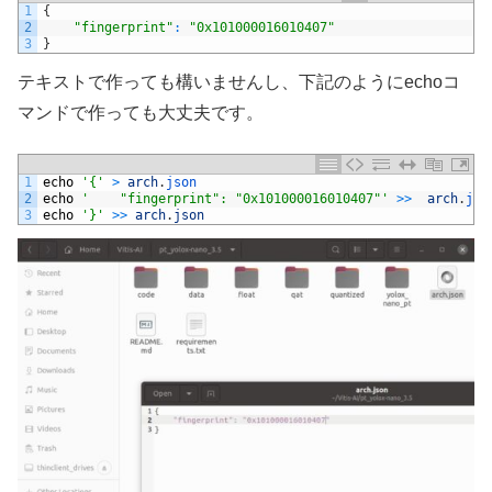
1
{
2
"fingerprint"
:
"0x101000016010407"
3
}
テキストで作っても構いませんし、下記のようにechoコ
マンドで作っても大丈夫です。
1
echo
'{'
>
arch
.
json
2
echo
'    "fingerprint": "0x101000016010407"'
>>
arch
.
jso
3
echo
'}'
>>
arch
.
json