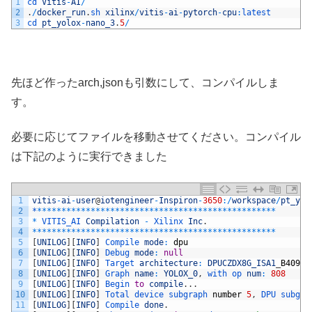
1
cd 
Vitis
-
AI
/
2
.
/
docker_run
.
sh 
xilinx
/
vitis
-
ai
-
pytorch
-
cpu
:
latest
3
cd 
pt_yolox
-
nano_3
.
5
/
先ほど作ったarch,jsonも引数にして、コンパイルしま
す。
必要に応じてファイルを移動させてください。コンパイル
は下記のように実行できました
1
vitis
-
ai
-
user
@
iotengineer
-
Inspiron
-
3650
:
/
workspace
/
pt_yol
2
*
*
*
*
*
*
*
*
*
*
*
*
*
*
*
*
*
*
*
*
*
*
*
*
*
*
*
*
*
*
*
*
*
*
*
*
*
*
*
*
*
*
*
*
*
*
*
*
*
*
3
*
VITIS_AI 
Compilation
-
Xilinx 
Inc
.
4
*
*
*
*
*
*
*
*
*
*
*
*
*
*
*
*
*
*
*
*
*
*
*
*
*
*
*
*
*
*
*
*
*
*
*
*
*
*
*
*
*
*
*
*
*
*
*
*
*
*
5
[
UNILOG
]
[
INFO
]
Compile 
mode
:
dpu
6
[
UNILOG
]
[
INFO
]
Debug 
mode
:
null
7
[
UNILOG
]
[
INFO
]
Target 
architecture
:
DPUCZDX8G_ISA1
_
B4096
8
[
UNILOG
]
[
INFO
]
Graph 
name
:
YOLOX_0
,
with 
op 
num
:
808
9
[
UNILOG
]
[
INFO
]
Begin 
to
compile
.
.
.
10
[
UNILOG
]
[
INFO
]
Total 
device 
subgraph 
number
5
,
DPU 
subgra
11
[
UNILOG
]
[
INFO
]
Compile 
done
.