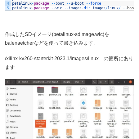
4
petalinux
-
package
--
boot
--
u
-
boot
--
force
5
petalinux
-
package
--
wic
--
images
-
dir 
images
/
linux
/
--
bootf
作成したSDイメージ(petalinux-sdimage.wic)を
balenaetcherなどを使って書き込みます。
/xilinx-kv260-starterkit-2023.1/images/linux の箇所にあり
ます