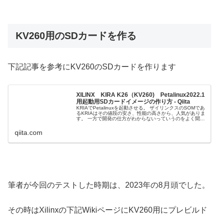
KV260用のSDカードを作る
下記記事を参考にKV260のSDカードを作ります
XILINX KIRA K26（KV260) Petalinux2022.1
用起動用SDカードイメージの作り方 - Qiita
KRIAでPetalinuxを起動させる。 ザイリンクスのSOMであ
るKRIAはその値段の安さ、性能の高さから、人気がありま
す。 一方で開発の仕方がわからないっていうのをよく聞き
ます。 情報はあるのですが、その情報が常にアップデート
されてい...
qiita.com
筆者が今回のテストした時期は、2023年の8月頭でした。
その時はXilinxの下記WikiページにKV260用にプレビルド