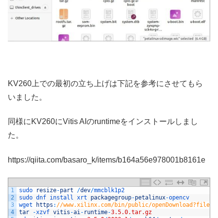
KV260上での最初の立ち上げは下記を参考にさせてもら
いました。
同様にKV260にVitis AIのruntimeをインストールしまし
た。
https://qiita.com/basaro_k/items/b164a56e978001b8161e
1
sudo 
resize
-
part
/
dev
/
mmcblk1p2
2
sudo 
dnf 
install 
xrt 
packagegroup
-
petalinux
-
opencv
3
wget 
https
:
//www.xilinx.com/bin/public/openDownload?filena
4
tar
-
xzvf 
vitis
-
ai
-
runtime
-
3.5.0.tar.gz