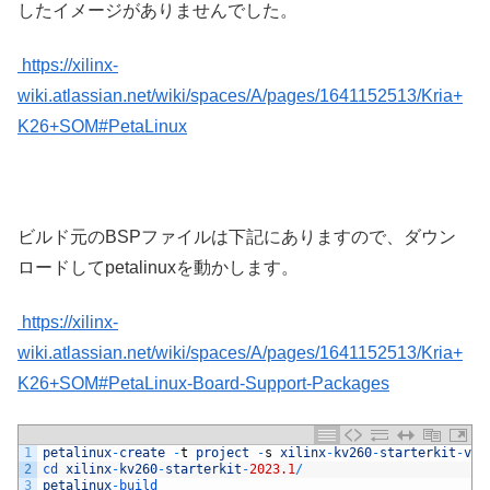
したイメージがありませんでした。
https://xilinx-
wiki.atlassian.net/wiki/spaces/A/pages/1641152513/Kria+
K26+SOM#PetaLinux
ビルド元のBSPファイルは下記にありますので、ダウン
ロードしてpetalinuxを動かします。
https://xilinx-
wiki.atlassian.net/wiki/spaces/A/pages/1641152513/Kria+
K26+SOM#PetaLinux-Board-Support-Packages
1
petalinux
-
create
-
t
project
-
s
xilinx
-
kv260
-
starterkit
-
v20
2
cd 
xilinx
-
kv260
-
starterkit
-
2023.1
/
3
petalinux
-
build