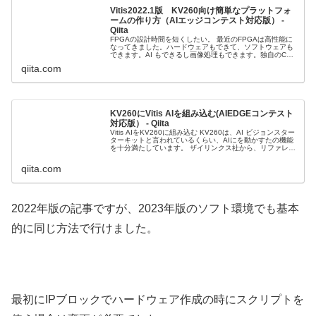
Vitis2022.1版 KV260向け簡単なプラットフォ
ームの作り方（AIエッジコンテスト対応版） -
Qiita
FPGAの設計時間を短くしたい。 最近のFPGAは高性能に
なってきました。ハードウェアもできて、ソフトウェアも
できます。AI もできるし画像処理もできます。独自のCPU
まで入れることもできます。一方で、 設計ツールが多くな
qiita.com
り覚えないといけ...
KV260にVitis AIを組み込む(AIEDGEコンテスト
対応版） - Qiita
Vitis AIをKV260に組み込む KV260は、AI ビジョンスター
ターキットと言われているくらい、AIにを動かすたの機能
を十分満たしています。 ザイリンクス社から、リファレン
スデザインは作られているのですが、カスタマイズがやり
にくい...
qiita.com
2022年版の記事ですが、2023年版のソフト環境でも基本
的に同じ方法で行けました。
最初にIPブロックでハードウェア作成の時にスクリプトを