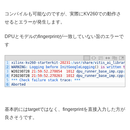
コンパイルも可能なのですが、実際にKV260での動作さ
せるとエラーが発生します。
DPUとモデルのfingerprintが一致していない旨のエラーで
す
1
xilinx
-
kv260
-
starterkit
-
20231
:
/
usr
/
share
/
vitis_ai_library
/
2
WARNING
:
Logging 
before 
InitGoogleLogging
(
)
is
written 
to
3
W20230728
21
:
59
:
52.270054
1012
dpu_runner_base_imp
.
cpp
:
73
4
F20230728
21
:
59
:
52.270263
1012
dpu_runner_base_imp
.
cpp
:
69
5
*
*
*
Check 
failure 
stack 
trace
:
*
*
*
6
Aborted
基本的にはtargetではなく、fingerprintを直接入力した方が
良さそうです。