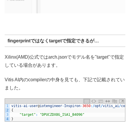
fingerprintではなくtargetで指定できるが…
Xilinx(AMD)公式ではarch.jsonでモデル名を"target"で指定
している場合があります。
Vitis AI内のcompilerの中身を見ても、下記で記載されてい
ました。
1
vitis
-
ai
-
user
@
iotengineer
-
Inspiron
-
3650
:
/
opt
/
vitis_ai
/
comp
2
{
3
"target"
:
"DPUCZDX8G_ISA1_B4096"
4
}