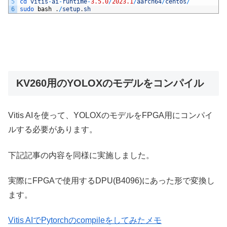
5
cd 
vitis
-
ai
-
runtime
-
3.5.0
/
2023.1
/
aarch64
/
centos
/
6
sudo 
bash
.
/
setup
.
sh
KV260用のYOLOXのモデルをコンパイル
Vitis AIを使って、YOLOXのモデルをFPGA用にコンパイ
ルする必要があります。
下記記事の内容を同様に実施しました。
実際にFPGAで使用するDPU(B4096)にあった形で変換し
ます。
Vitis AIでPytorchのcompileをしてみたメモ