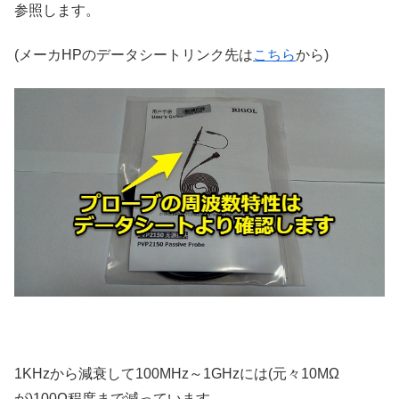
参照します。
(メーカHPのデータシートリンク先は
こちら
から)
1KHzから減衰して100MHz～1GHzには(元々10MΩ
が)100Ω程度まで減っています。