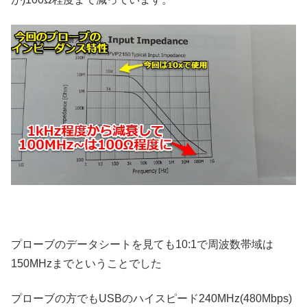
プローブのデータシートを見ても10:1で周波数帯域は
150MHzまでということでした
プローブの方でもUSBのハイスピード240MHz(480Mbps)