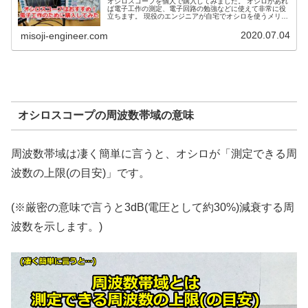
オシロスコープを個人で購入してみました。 オシロがあれ
ば電子工作の測定、電子回路の勉強などに使えて非常に役
立ちます。 現役のエンジニアが自宅でオシロを使うメリッ
ト・デメリットを説明します。 また実際に通販で購入し
て、使い始めるまでの一連の流れも紹介します。
2020.07.04
misoji-engineer.com
オシロスコープの周波数帯域の意味
周波数帯域は凄く簡単に言うと、オシロが「測定できる周
波数の上限(の目安)」です。
(※厳密の意味で言うと3dB(電圧として約30%)減衰する周
波数を示します。)