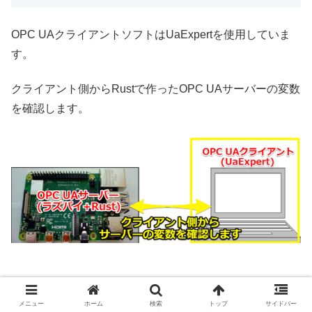
OPC UAクライアントソフトはUaExpertを使用していま
す。
クライアント側からRustで作ったOPC UAサーバーの変数
を確認します。
UaExpertのダウンロード・使い方を下記記事で紹介して
メニュー
ホーム
検索
トップ
サイドバー