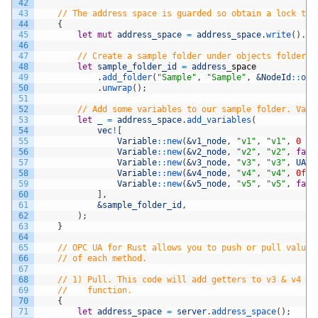
42
43
// The address space is guarded so obtain a lock to 
44
{
45
let
mut
address_space
=
address_space
.
write
(
)
.
un
46
47
// Create a sample folder under objects folder
48
let
sample_folder_id
=
address
_
space
49
.
add_folder
(
"Sample"
,
"Sample"
,
&NodeId
::
obj
50
.
unwrap
(
)
;
51
52
// Add some variables to our sample folder. Valu
53
let
_
=
address_space
.
add_variables
(
54
vec
!
[
55
Variable
::
new
(
&v1_node
,
"v1"
,
"v1"
,
0
as
56
Variable
::
new
(
&v2_node
,
"v2"
,
"v2"
,
fals
57
Variable
::
new
(
&v3_node
,
"v3"
,
"v3"
,
UASt
58
Variable
::
new
(
&v4_node
,
"v4"
,
"v4"
,
0f64
59
Variable
::
new
(
&v5_node
,
"v5"
,
"v5"
,
fals
60
]
,
61
&sample_folder_id
,
62
)
;
63
}
64
65
// OPC UA for Rust allows you to push or pull values
66
// of each method.
67
68
// 1) Pull. This code will add getters to v3 & v4 th
69
//    function.
70
{
71
let
address_space
=
server
.
address_space
(
)
;