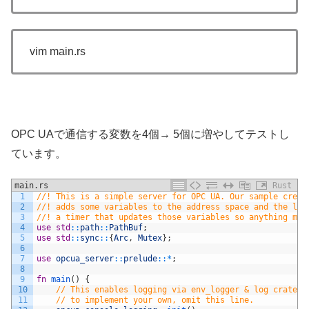
vim main.rs
OPC UAで通信する変数を4個→ 5個に増やしてテストし
ています。
main.rs
Rust
1
//! This is a simple server for OPC UA. Our sample creat
2
//! adds some variables to the address space and the lis
3
//! a timer that updates those variables so anything mon
4
use
std
::
path
::
PathBuf
;
5
use
std
::
sync
::
{
Arc
,
Mutex
}
;
6
7
use
opcua_server
::
prelude
::
*
;
8
9
fn
main
(
)
{
10
// This enables logging via env_logger & log crate m
11
// to implement your own, omit this line.