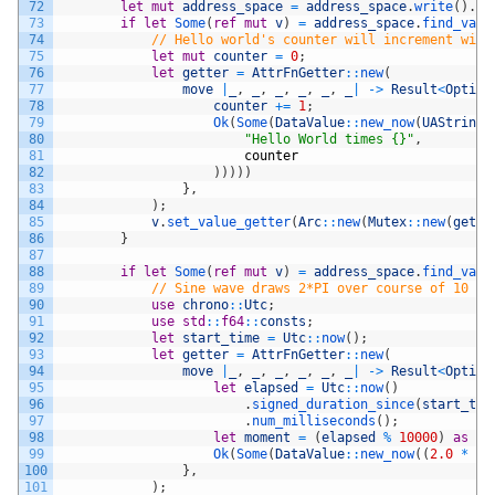
72
let
mut
address_space
=
address_space
.
write
(
)
.
un
73
if
let
Some
(
ref
mut
v
)
=
address_space
.
find_vari
74
// Hello world's counter will increment with
75
let
mut
counter
=
0
;
76
let
getter
=
AttrFnGetter
::
new
(
77
move
|
_
,
_
,
_
,
_
,
_
,
_
|
->
Result
<
Option
78
counter
+=
1
;
79
Ok
(
Some
(
DataValue
::
new_now
(
UAString
:
80
"Hello World times {}"
,
81
counter
82
)
)
)
)
)
83
}
,
84
)
;
85
v
.
set_value_getter
(
Arc
::
new
(
Mutex
::
new
(
gette
86
}
87
88
if
let
Some
(
ref
mut
v
)
=
address_space
.
find_vari
89
// Sine wave draws 2*PI over course of 10 se
90
use
chrono
::
Utc
;
91
use
std
::
f64
::
consts
;
92
let
start_time
=
Utc
::
now
(
)
;
93
let
getter
=
AttrFnGetter
::
new
(
94
move
|
_
,
_
,
_
,
_
,
_
,
_
|
->
Result
<
Option
95
let
elapsed
=
Utc
::
now
(
)
96
.
signed_duration_since
(
start_tim
97
.
num_milliseconds
(
)
;
98
let
moment
=
(
elapsed
%
10000
)
as
f6
99
Ok
(
Some
(
DataValue
::
new_now
(
(
2.0
*
co
100
}
,
101
)
;