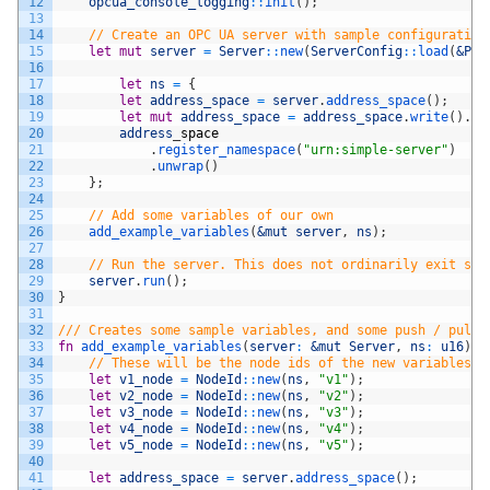
12
opcua_console_logging
::
init
(
)
;
13
14
// Create an OPC UA server with sample configuration
15
let
mut
server
=
Server
::
new
(
ServerConfig
::
load
(
&Pat
16
17
let
ns
=
{
18
let
address_space
=
server
.
address_space
(
)
;
19
let
mut
address_space
=
address_space
.
write
(
)
.
un
20
address
_
space
21
.
register_namespace
(
"urn:simple-server"
)
22
.
unwrap
(
)
23
}
;
24
25
// Add some variables of our own
26
add_example_variables
(
&mut 
server
,
ns
)
;
27
28
// Run the server. This does not ordinarily exit so 
29
server
.
run
(
)
;
30
}
31
32
/// Creates some sample variables, and some push / pull 
33
fn
add_example_variables
(
server
:
&mut 
Server
,
ns
:
u16
)
{
34
// These will be the node ids of the new variables
35
let
v1_node
=
NodeId
::
new
(
ns
,
"v1"
)
;
36
let
v2_node
=
NodeId
::
new
(
ns
,
"v2"
)
;
37
let
v3_node
=
NodeId
::
new
(
ns
,
"v3"
)
;
38
let
v4_node
=
NodeId
::
new
(
ns
,
"v4"
)
;
39
let
v5_node
=
NodeId
::
new
(
ns
,
"v5"
)
;
40
41
let
address_space
=
server
.
address_space
(
)
;