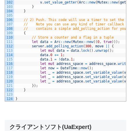
102
v
.
set_value_getter
(
Arc
::
new
(
Mutex
::
new
(
gette
103
}
104
}
105
106
// 2) Push. This code will use a timer to set the va
107
//    Note you can use any kind of timer callback th
108
//    contains a simple add_polling_action for your 
109
{
110
// Store a counter and a flag in a tuple
111
let
data
=
Arc
::
new
(
Mutex
::
new
(
(
0
,
true
)
)
)
;
112
server
.
add_polling_action
(
300
,
move
||
{
113
let
mut
data
=
data
.
lock
(
)
.
unwrap
(
)
;
114
data
.
0
+=
1
;
115
data
.
1
=
!
data
.
1
;
116
let
mut
address_space
=
address_space
.
write
(
117
let
now
=
DateTime
::
now
(
)
;
118
let
_
=
address_space
.
set_variable_value
(
v1_
119
let
_
=
address_space
.
set_variable_value
(
v2_
120
let
_
=
address_space
.
set_variable_value
(
v5_
121
}
)
;
122
}
123
124
}
クライアントソフト(UaExpert)