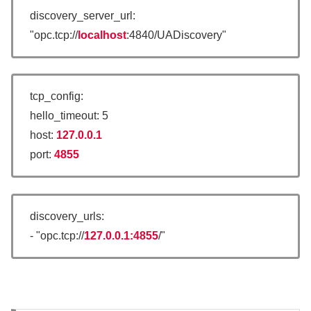
discovery_server_url:
"opc.tcp://
localhost
:4840/UADiscovery"
tcp_config:
hello_timeout: 5
host:
127.0.0.1
port:
4855
discovery_urls:
- "opc.tcp://
127.0.0.1:4855
/"