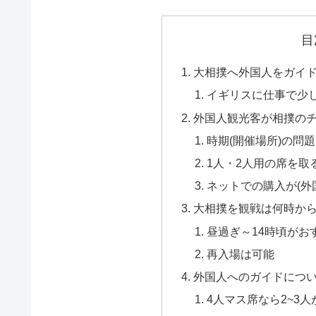
目
大相撲へ外国人をガイ
イギリスに仕事で少
外国人観光客が相撲の
時期(開催場所)の問
1人・2人用の席を取
ネットでの購入が(外
大相撲を観戦は何時か
昼過ぎ～14時頃がお
再入場は可能
外国人へのガイドにつ
4人マス席なら2~3