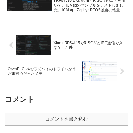
nRF54L15-DKのArmとRISC-Vのコアを用
いて、ICMsgのサンプルをテストしまし
た。ICMsg…Zephyr RTOS独自の軽量通
信プロトコル。ビルド時に注意すること
含めて、テスト内容含めて紹介します。
ZephyrのIPC(コ...
Xiao nRF54L15でRISC-VとIPC通信でき
なかった件
OpenPLC v4でラズパイのドライバがま
だ未対応だったメモ
コメント
コメントを書き込む