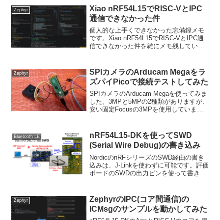
Project Meetu...
Xiao nRF54L15でRISC-VとIPC
Zephyr
通信できなかった件
個人的な上手くできなかった忘備録メモ
です。Xiao nRF54L15でRISC-VとIPC通
信できなかった件を雑にメモ残していま
す。Xiao nRF54L15でRISC-VとIPC通信
できなかった件個人的な上手くできなか
った忘備録メモです。...
SPIカメラのArducam Megaをラ
Zephyr
ズパイPicoで接続テストしてみた
SPIカメラのArducam Megaを使ってみま
した。3MPと5MPの2種類がありますが、
安い固定Focusの3MPを使用していま
す。ラズパイPicoと接続テストしてみま
した。SPIカメラのArducam Megaをラズ
パイPicoと一緒...
nRF54L15-DKを使ってSWD
Bluetooth LE
(Serial Wire Debug)の書き込み
NordicのnRFシリーズのSWD経由の書き
込みは、J-Linkを使わずに可能です。評価
ボードのSWDの出力ピンを使って書き込
みます。カスタムのnRF54L15ボードへの
プログラムの書き込み方法を紹介しま
す。nRF54L15-DKを使って...
ZephyrのIPC(コア間通信)の
Zephyr
ICMsgのサンプルを動かしてみた