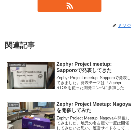
ミソジ
関連記事
Zephyr Project meetup:
Bluetooth LE
Sapporoで発表してきた
Zephyr Project meetup: Sapporoで発表し
てきました。発表テーマは「Zephyr
RTOSを使った開発コンペに参加した
件」です。当日のカンファレンスから懇
親会までの様子を紹介します。Zephyr
Project m...
Zephyr Project Meetup: Nagoya
Zephyr
を開催してみた
Zephyr Project Meetup: Nagoyaを開催し
てみました。地元の名古屋で一度は開催
してみたいと思い、運営サイドをしてみ
ました。当日のカンファレンスから懇親
会までの様子を紹介します。Zephyr