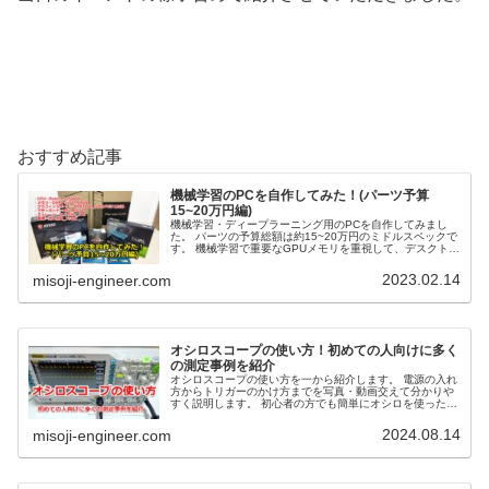
おすすめ記事
機械学習のPCを自作してみた！(パーツ予算
15~20万円編)
機械学習・ディープラーニング用のPCを自作してみまし
た。 パーツの予算総額は約15~20万円のミドルスペックで
す。 機械学習で重要なGPUメモリを重視して、デスクトッ
プPCを組んだ内容を紹介します。
2023.02.14
misoji-engineer.com
オシロスコープの使い方！初めての人向けに多く
の測定事例を紹介
オシロスコープの使い方を一から紹介します。 電源の入れ
方からトリガーのかけ方までを写真・動画交えて分かりや
すく説明します。 初心者の方でも簡単にオシロを使った測
定方法を学ぶことができます。
2024.08.14
misoji-engineer.com