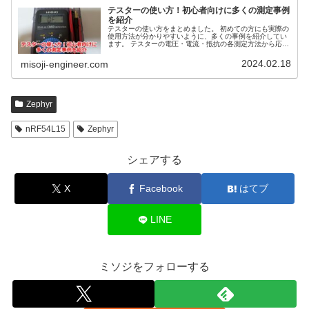
テスターの使い方！初心者向けに多くの測定事例
を紹介
テスターの使い方をまとめました。 初めての方にも実際の
使用方法が分かりやすいように、多くの事例を紹介してい
ます。 テスターの電圧・電流・抵抗の各測定方法から応用
例まで詳細に説明します。
2024.02.18
misoji-engineer.com
Zephyr
nRF54L15
Zephyr
シェアする
X
Facebook
はてブ
LINE
ミソジをフォローする