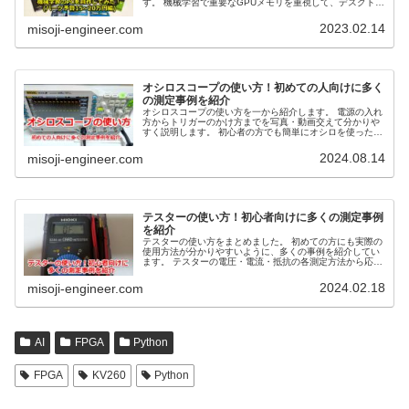
す。 機械学習で重要なGPUメモリを重視して、デスクトッ
プPCを組んだ内容を紹介します。
2023.02.14
misoji-engineer.com
オシロスコープの使い方！初めての人向けに多く
の測定事例を紹介
オシロスコープの使い方を一から紹介します。 電源の入れ
方からトリガーのかけ方までを写真・動画交えて分かりや
すく説明します。 初心者の方でも簡単にオシロを使った測
定方法を学ぶことができます。
2024.08.14
misoji-engineer.com
テスターの使い方！初心者向けに多くの測定事例
を紹介
テスターの使い方をまとめました。 初めての方にも実際の
使用方法が分かりやすいように、多くの事例を紹介してい
ます。 テスターの電圧・電流・抵抗の各測定方法から応用
例まで詳細に説明します。
2024.02.18
misoji-engineer.com
AI
FPGA
Python
FPGA
KV260
Python