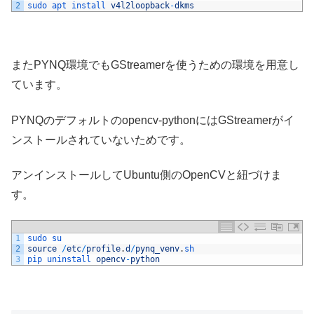
2
sudo 
apt 
install 
v4l2loopback
-
dkms
またPYNQ環境でもGStreamerを使うための環境を用意し
ています。
PYNQのデフォルトのopencv-pythonにはGStreamerがイ
ンストールされていないためです。
アンインストールしてUbuntu側のOpenCVと紐づけま
す。
1
sudo 
su
2
source
/
etc
/
profile
.
d
/
pynq_venv
.
sh
3
pip 
uninstall 
opencv
-
python