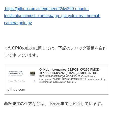
https://github.com/iotengineer22/kv260-ubuntu-
test/blob/main/usb-camera/app_gst-yolox-real-normal-
camera-gpio.py
またGPIOの出力に関しては、下記のデバッグ基板を自作
して使っています。
GitHub - iotengineer22/PCB-KV260-PMOD-
TEST: PCB-KV260(KR260)-PMOD-INOUT
PCB-KV260(KR260)-PMOD-INOUT. Contribute to
iotengineer22/PCB-KV260-PMOD-TEST development by
creating an account on GitHu...
github.com
基板発注の仕方などは、下記記事でも紹介しています。