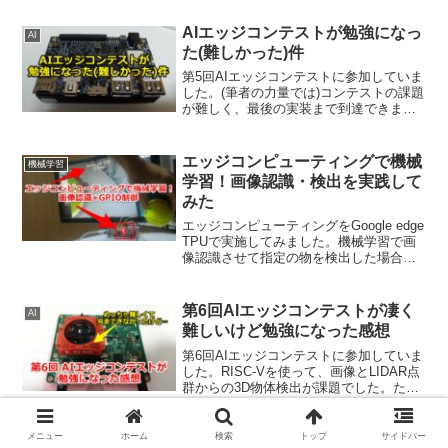
AIエッジコンテストが勉強になっ
AI
た(難しかった)件
第5回AIエッジコンテストに参加していま
した。(筆者の力量では)コンテストの課題
が難しく、最後の実装まで到達できませ
んでした。ただ貴重な勉強の機会になり
ましたし、自身への忘備録としても内容
を紹介します。
エッジコンピューティングで機械
機械学習
学習！画像認識・検出を実践して
みた
エッジコンピューティングをGoogle edge
TPUで実施してみました。機械学習で画
像認識させて指定の物を検出した場合に
はリアルタイムでGPIO制御(LED出力)さ
せるようにプログラムしてみました。エ
ッジコンピューティングとは？詳細の
第6回AIエッジコンテストが凄く
AI
説...
難しいけど勉強になった感想
第6回AIエッジコンテストに参加していま
した。RISC-Vを使って、画像とLIDAR点
群からの3D物体検出が課題でした。ただ
貴重な勉強の機会になりましたし、自身
への忘備録としても内容を紹介します。
メニュー
ホーム
検索
トップ
サイドバー
海外のハードウェアのコンテスト
エンジニア