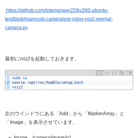
https://github.com/iotengineer22/kv260-ubuntu-
test/blob/main/usb-camera/gst-yolox-ros2-normal-
camera.py
最初にrviz2を起動しておきます。
1
sudo 
su
2
source
/
opt
/
ros
/
humble
/
setup
.
bash
3
rviz2
左のウインドウにある「Add」から「MarkerArray」と
「Image」を表示させています。
Image…/camera/image/q1