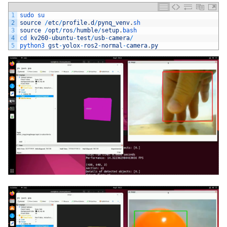
1
sudo 
su
2
source
/
etc
/
profile
.
d
/
pynq_venv
.
sh
3
source
/
opt
/
ros
/
humble
/
setup
.
bash
4
cd 
kv260
-
ubuntu
-
test
/
usb
-
camera
/
5
python3 
gst
-
yolox
-
ros2
-
normal
-
camera
.
py