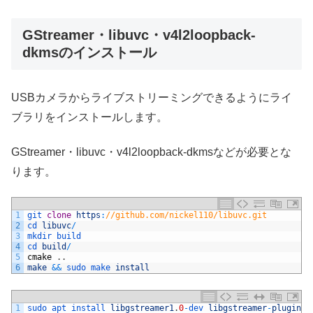
GStreamer・libuvc・v4l2loopback-
dkmsのインストール
USBカメラからライブストリーミングできるようにライ
ブラリをインストールします。
GStreamer・libuvc・v4l2loopback-dkmsなどが必要とな
ります。
1
git 
clone
https
:
//github.com/nickel110/libuvc.git
2
cd 
libuvc
/
3
mkdir 
build
4
cd 
build
/
5
cmake
.
.
6
make
&&
sudo 
make 
install
1
sudo 
apt 
install 
libgstreamer1
.
0
-
dev 
libgstreamer
-
plugins
-