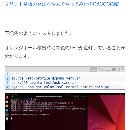
プリント基板の発注を個人でやってみた(PCBGOGO編)
下記例のようにテストしました。
オレンジボール検出時に青色のLEDが点灯していることが
分かります。
1
sudo 
su
2
source
/
etc
/
profile
.
d
/
pynq_venv
.
sh
3
cd 
kv260
-
ubuntu
-
test
/
usb
-
camera
/
4
python3 
app_gst
-
yolox
-
real
-
normal
-
camera
-
gpio
.
py