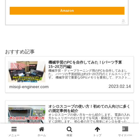
Amazon
おすすめ記事
機械学習のPCを自作してみた！(パーツ予算
15~20万円編)
機械学習・ディープラーニング用のPCを自作してみまし
た。 パーツの予算総額は約15~20万円のミドルスペックで
す。 機械学習で重要なGPUメモリを重視して、デスクトッ
プPCを組んだ内容を紹介します。
2023.02.14
misoji-engineer.com
オシロスコープの使い方！初めての人向けに多く
の測定事例を紹介
オシロスコープの使い方を一から紹介します。 電源の入れ
方からトリガーのかけ方までを写真・動画交えて分かりや
すく説明します。 初心者の方でも簡単にオシロを使った測
定方法を学ぶことができます。
2024.08.14
misoji-engineer.com
メニュー
ホーム
検索
トップ
サイドバー