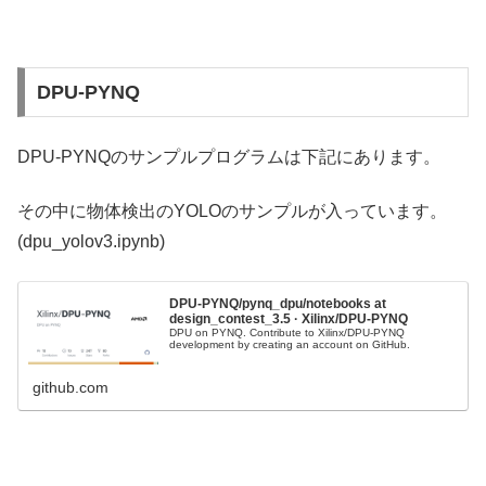
DPU-PYNQ
DPU-PYNQのサンプルプログラムは下記にあります。
その中に物体検出のYOLOのサンプルが入っています。
(dpu_yolov3.ipynb)
DPU-PYNQ/pynq_dpu/notebooks at
design_contest_3.5 · Xilinx/DPU-PYNQ
DPU on PYNQ. Contribute to Xilinx/DPU-PYNQ
development by creating an account on GitHub.
github.com