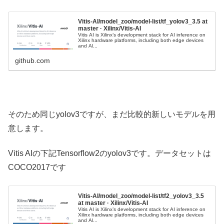
Vitis-AI/model_zoo/model-list/tf_yolov3_3.5 at
master · Xilinx/Vitis-AI
Vitis AI is Xilinx’s development stack for AI inference on
Xilinx hardware platforms, including both edge devices
and Al...
github.com
そのため同じyolov3ですが、まだ比較的新しいモデルを用
意します。
Vitis AIの下記Tensorflow2のyolov3です。データセットは
COCO2017です
Vitis-AI/model_zoo/model-list/tf2_yolov3_3.5
at master · Xilinx/Vitis-AI
Vitis AI is Xilinx’s development stack for AI inference on
Xilinx hardware platforms, including both edge devices
and Al...