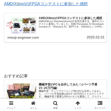
AMD(Xilinx)のFPGAコンテストに参加した感想
AMD(Xilinx)のFPGAコンテストに参加した感想
AMD(Xilinx)とHackster(Avnet)が合同主催する、海外のコン
テストに参加していました。AMD Pervasive AI Developer
Contest の「Robotics AI」部門です。KR260というFPGA
ボ...
2025.02.01
misoji-engineer.com
おすすめ記事
機械学習のPCを自作してみた！(パーツ予算
15~20万円編)
機械学習・ディープラーニング用のPCを自作してみまし
た。 パーツの予算総額は約15~20万円のミドルスペックで
す。 機械学習で重要なGPUメモリを重視して、デスクトッ
プPCを組んだ内容を紹介します。
2023.02.14
misoji-engineer.com
メニュー
ホーム
検索
トップ
サイドバー