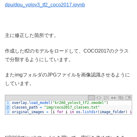
dpu/dpu_yolov3_tf2_coco2017.ipynb
主に修正した箇所です。
作成したtf2のモデルをロードして、COCO2017のクラス
で分類するようにしています。
またimgフォルダのJPGファイルを画像認識させるように
しています。
1
overlay
.
load_model
(
"kr260_yolov3_tf2.xmodel"
)
2
classes_path
=
"img/coco2017_classes.txt"
3
original_images
=
[
i
for
i
in
os
.
listdir
(
image_folder
)
if