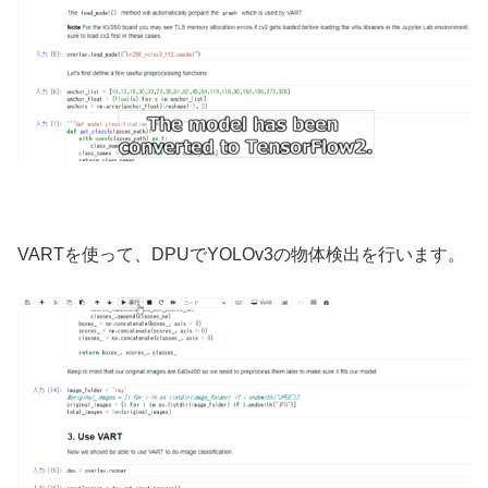
VARTを使って、DPUでYOLOv3の物体検出を行います。