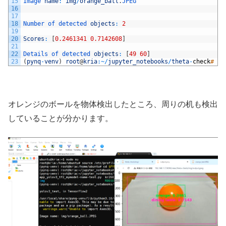
15
Image 
name
:
img
/
orange_ball
.
JPEG
16
17
18
Number 
of 
detected 
objects
:
2
19
20
Scores
:
[
0.2461341
0.7142608
]
21
22
Details 
of 
detected 
objects
:
[
49
60
]
23
(
pynq
-
venv
)
root
@
kria
:
~
/
jupyter_notebooks
/
theta
-
check
# ex
オレンジのボールを物体検出したところ、周りの机も検出
していることが分かります。