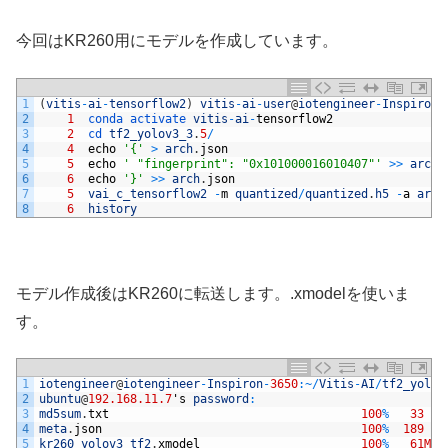
今回はKR260用にモデルを作成しています。
1
(
vitis
-
ai
-
tensorflow2
)
vitis
-
ai
-
user
@
iotengineer
-
Inspiron
-
2
1
conda 
activate 
vitis
-
ai
-
tensorflow2
3
2
cd 
tf2_yolov3_3
.
5
/
4
4
echo
'{'
>
arch
.
json
5
5
echo
' "fingerprint": "0x101000016010407"'
>>
arch
.
6
6
echo
'}'
>>
arch
.
json
7
5
vai_c_tensorflow2
-
m
quantized
/
quantized
.
h5
-
a
arch
8
6
history
モデル作成後はKR260に転送します。.xmodelを使いま
す。
1
iotengineer
@
iotengineer
-
Inspiron
-
3650
:
~
/
Vitis
-
AI
/
tf2_yolov
2
ubuntu
@
192.168.11.7
'
s
password
:
3
md5sum
.
txt
100
%
33
4
meta
.
json
100
%
189
5
kr260_yolov3_tf2
.
xmodel
100
%
61MB