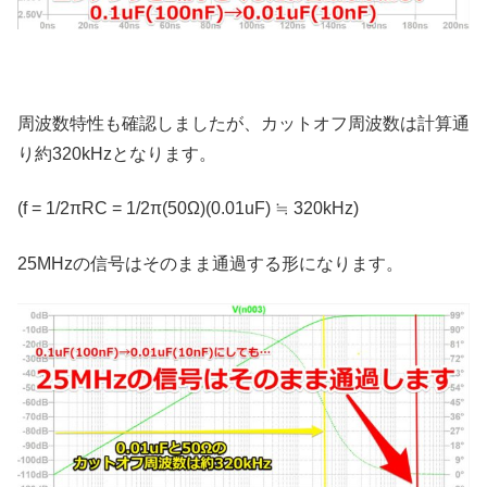
周波数特性も確認しましたが、カットオフ周波数は計算通
り約320kHzとなります。
(f = 1/2πRC = 1/2π(50Ω)(0.01uF) ≒ 320kHz)
25MHzの信号はそのまま通過する形になります。