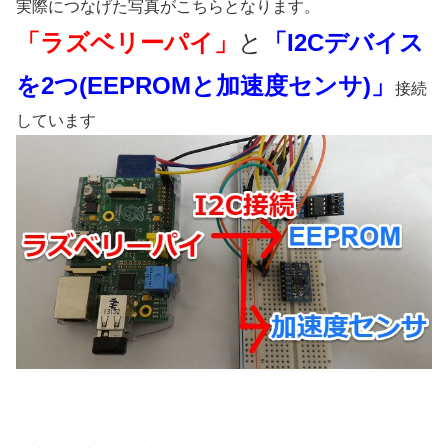
実際につなげた写真がこちらとなります。
「ラズベリーパイ」
と
「I2Cデバイス
を2つ(EEPROMと加速度センサ)」
接続
しています