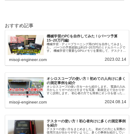
おすすめ記事
機械学習のPCを自作してみた！(パーツ予算
15~20万円編)
機械学習・ディープラーニング用のPCを自作してみまし
た。 パーツの予算総額は約15~20万円のミドルスペックで
す。 機械学習で重要なGPUメモリを重視して、デスクトッ
プPCを組んだ内容を紹介します。
2023.02.14
misoji-engineer.com
オシロスコープの使い方！初めての人向けに多く
の測定事例を紹介
オシロスコープの使い方を一から紹介します。 電源の入れ
方からトリガーのかけ方までを写真・動画交えて分かりや
すく説明します。 初心者の方でも簡単にオシロを使った測
定方法を学ぶことができます。
2024.08.14
misoji-engineer.com
テスターの使い方！初心者向けに多くの測定事例
を紹介
テスターの使い方をまとめました。 初めての方にも実際の
使用方法が分かりやすいように、多くの事例を紹介してい