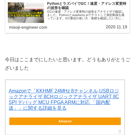
PythonとラズパイでI2C！速度・アドレス変更時
の波形を確認
I2Cの速度・アドレス変更時の波形をアナライザで確認し
ました。Pythonとraspberry piでテストして測定動画を撮
っています。I2C通信の使い方・基礎を確認したい方にお
すすめです。前回はデフォルトの設定でI2C通信を確認以
前の記事...
2020.11.19
misoji-engineer.com
今日はここまでにしたいと思います。どうもありがとうご
ざいました
Amazonで「KKHMF 24MHz 8チャンネル USBロジ
ックアナライザ 8CHロジックアナライザ UART IIC
SPI デバッグ MCU FPGA ARMに対応 「国内配
送」」に関する詳細を見る
Amazon