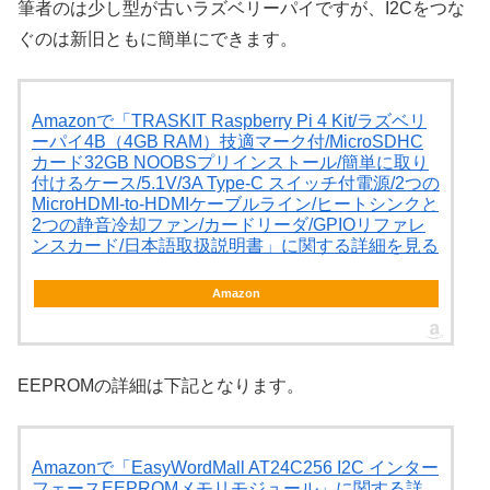
筆者のは少し型が古いラズベリーパイですが、I2Cをつな
ぐのは新旧ともに簡単にできます。
Amazonで「TRASKIT Raspberry Pi 4 Kit/ラズベリ
ーパイ4B（4GB RAM）技適マーク付/MicroSDHC
カード32GB NOOBSプリインストール/簡単に取り
付けるケース/5.1V/3A Type-C スイッチ付電源/2つの
MicroHDMI-to-HDMIケーブルライン/ヒートシンクと
2つの静音冷却ファン/カードリーダ/GPIOリファレ
ンスカード/日本語取扱説明書」に関する詳細を見る
Amazon
EEPROMの詳細は下記となります。
Amazonで「EasyWordMall AT24C256 I2C インター
フェースEEPROMメモリモジュール」に関する詳