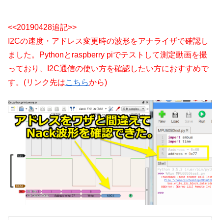
<<20190428追記>>
I2Cの速度・アドレス変更時の波形をアナライザで確認し
ました。Pythonとraspberry piでテストして測定動画を撮
っており、I2C通信の使い方を確認したい方におすすめで
す。(リンク先は
こちら
から)