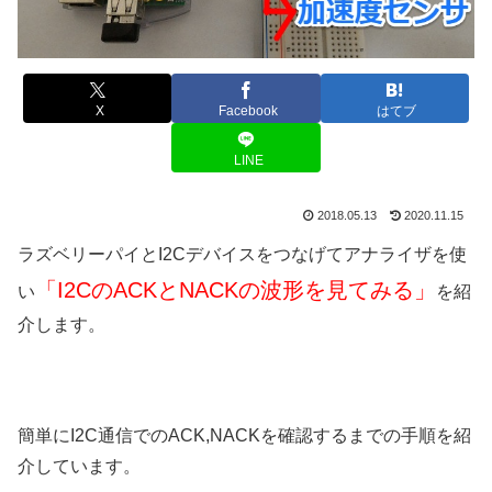
X
Facebook
はてブ
LINE
2018.05.13
2020.11.15
ラズベリーパイとI2Cデバイスをつなげてアナライザを使
「
I2CのACKとNACKの波形を見てみる」
い
を紹
介します。
簡単にI2C通信でのACK,NACKを確認するまでの手順を紹
介しています。