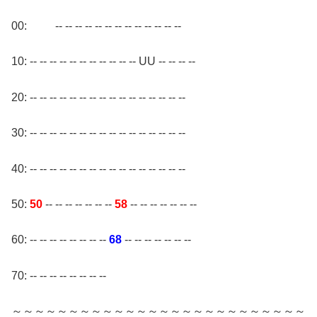
00: -- -- -- -- -- -- -- -- -- -- -- -- --
10: -- -- -- -- -- -- -- -- -- -- -- UU -- -- -- --
20: -- -- -- -- -- -- -- -- -- -- -- -- -- -- -- --
30: -- -- -- -- -- -- -- -- -- -- -- -- -- -- -- --
40: -- -- -- -- -- -- -- -- -- -- -- -- -- -- -- --
50:
50
-- -- -- -- -- -- --
58
-- -- -- -- -- -- --
60: -- -- -- -- -- -- -- --
68
-- -- -- -- -- -- --
70: -- -- -- -- -- -- -- --
～～～～～～～～～～～～～～～～～～～～～～～～～～