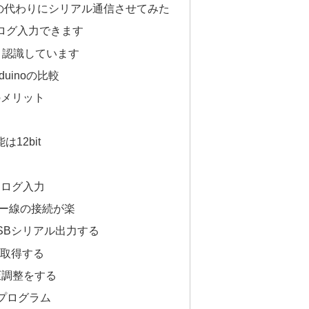
inoの代わりにシリアル通信させてみた
アナログ入力できます
ルと認識しています
duinoの比較
のメリット
は12bit
アナログ入力
ンパー線の接続が楽
USBシリアル出力する
タを取得する
圧調整をする
onのプログラム