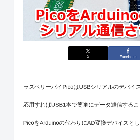
X
Facebook
ラズベリーパイPicoはUSBシリアルのデバ
応用すればUSB1本で簡単にデータ通信する
PicoをArduinoの代わりにAD変換デバイ