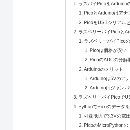
ラズパイPicoをArdu
PicoとArduinoは
PicoをUSBシリア
ラズベリーパイPicoとAr
ラズベリーパイPico
Picoは価格が安い
PicoのADCの分解能
Arduinoのメリット
Arduinoは5Vの
Arduinoはジャ
ラズベリーパイPicoで
PythonでPicoのデー
可変抵抗で3.3Vの電
PicoのMicroPyth