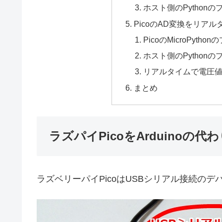
ホスト側のPython
PicoのAD変換をリア
PicoのMicroPyth
ホスト側のPython
リアルタイムで電圧
まとめ
ラズパイPicoをArduino
ラズベリーパイPicoはUSBシリアル接続の