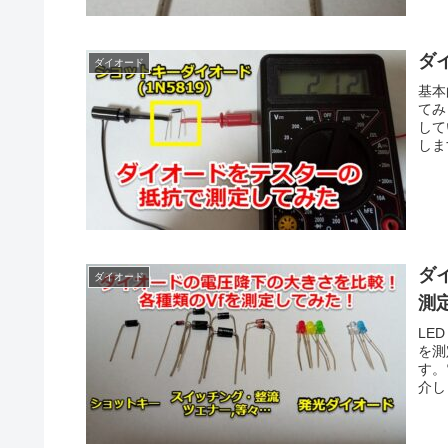
ダ
ダイオード
基本
てみ
して
しま
ダ
ダイオード
測
LE
を測
す。
介し