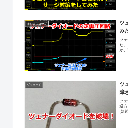
ツ
オシロスコープ
み
ツェ
た。
か、
ツ
ダイオード
障
ツェ
逆方
(短