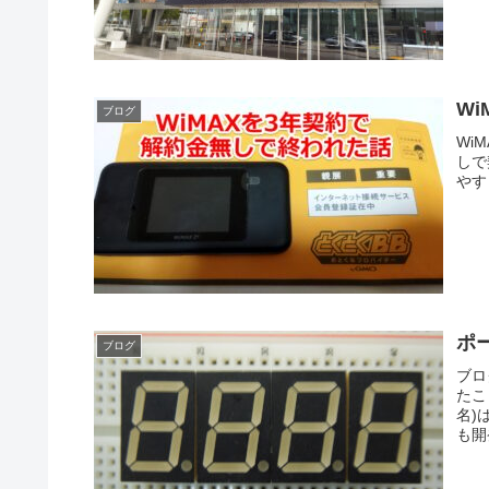
W
ブログ
Wi
しで
やす
ポ
ブログ
ブロ
たこ
名)
も開