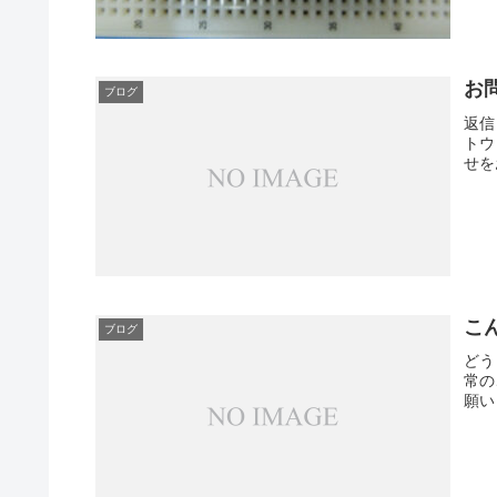
お
ブログ
返信
トウ
せを
こ
ブログ
どう
常の
願い