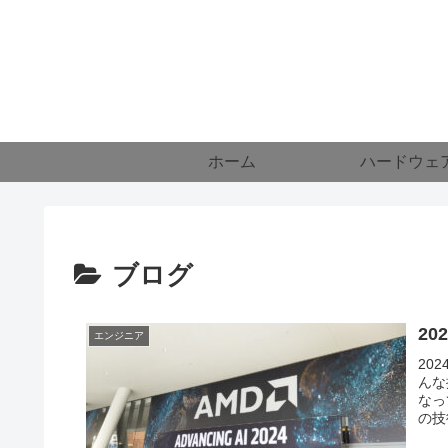
ホーム
ハードウェ
ブログ
2
エンジニア
20
んな
なっ
の技