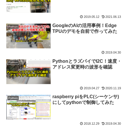
2019.05.12
2021.06.13
GoogleのAIの活用事例！Edge
Python
TPUのデモを自前で作ってみた
2019.04.30
PythonとラズパイでI2C！速度・
Python
アドレス変更時の波形を確認
2019.04.27
2020.11.19
raspberry piをPLC(シーケンサ)
Python
にしてpythonで制御してみた
2018.12.29
2019.04.30