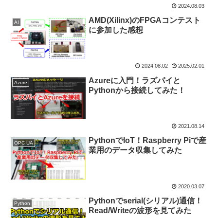
2024.08.03
AMD(Xilinx)のFPGAコンテスト
AI
に参加した感想
2024.08.02
2025.02.01
Azureに入門！ラズパイと
Azure
Pythonから接続してみた！
2021.08.14
PythonでIoT！Raspberry Piで産
OPC UA
業用のデータ収集してみた
2020.03.07
Pythonでserial(シリアル)通信！
Python
Read/Writeの波形を見てみた